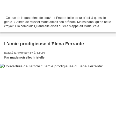
. Ce que dit la quatrième de couv’ : « Frappe-toi le cœur, c’est là qu’est le
génie. » Alfred de Musset Marie aimait son prénom. Moins banal qu’on ne le
croyait, il la comblait. Quand elle disait qu’elle s’appelait Marie, cela
produisait son effet. «...
L'amie prodigieuse d'Elena Ferrante
Publié le 12/11/2017 à 14:43
Par
mademoisellechristelle