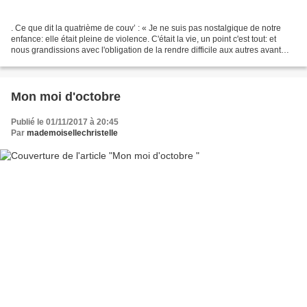
. Ce que dit la quatrième de couv’ : « Je ne suis pas nostalgique de notre
enfance: elle était pleine de violence. C'était la vie, un point c'est tout: et
nous grandissions avec l'obligation de la rendre difficile aux autres avant
que les autres ne nous...
Mon moi d'octobre
Publié le 01/11/2017 à 20:45
Par
mademoisellechristelle