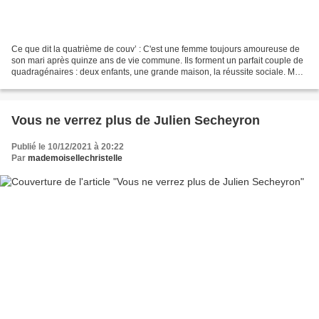
Ce que dit la quatrième de couv’ : C'est une femme toujours amoureuse de
son mari après quinze ans de vie commune. Ils forment un parfait couple de
quadragénaires : deux enfants, une grande maison, la réussite sociale. Mais
sous cet apparent bonheur conjugal,...
Vous ne verrez plus de Julien Secheyron
Publié le 10/12/2021 à 20:22
Par
mademoisellechristelle